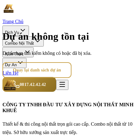
Trang Chủ
Dịch Vụ
Dự án không tồn tại
Combo Nội Thất
Dự án bạn tìm kiếm không có hoặc đã bị xóa.
Kiến Thức
Dự Án
Quay lại danh sách dự án
Liên Hệ
0817.42.42.42
CÔNG TY TNHH ĐẦU TƯ XÂY DỰNG NỘI THẤT MINH
KHUÊ
Thiết kế & thi công nội thất trọn gói cao cấp. Combo nội thất từ 10
triệu. Sở hữu xưởng sản xuất trực tiếp.