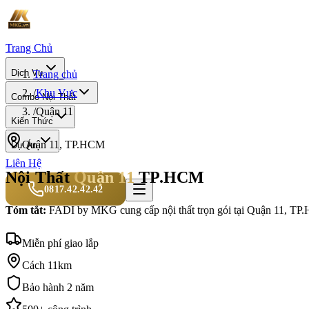
Trang Chủ
Dịch Vụ
Trang chủ
/
Khu Vực
Combo Nội Thất
/
Quận 11
Kiến Thức
Quận 11
, TP.HCM
Dự Án
Liên Hệ
Nội Thất
Quận 11
TP.HCM
0817.42.42.42
Tóm tắt:
FADI by MKG cung cấp nội thất trọn gói tại
Quận 11
, TP
Miễn phí giao lắp
Cách 11km
Bảo hành 2 năm