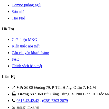
Combo phòng ngủ
Sơn nhà
Thợ Phố
Hỗ Trợ
Giới thiệu MKG
Kiến thức nội thất
Câu chuyện khách hàng
FAQ
Chính sách bảo mật
Liên Hệ
📍
VP:
Số 08 Đường 79, P. Tân Hưng, Quận 7, HCM
🏭
Xưởng SX:
360 Bùi Công Trừng, X. Nhị Bình, H. Hóc 
📞
0817.42.42.42
-
(028) 7303 2879
📧
sales@mkg.vn