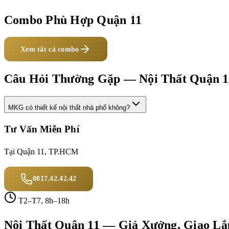
Combo Phù Hợp
Quận 11
Xem tất cả combo
Câu Hỏi Thường Gặp — Nội Thất
Quận 1
MKG có thiết kế nội thất nhà phố không?
Tư Vấn Miễn Phí
Tại
Quận 11
, TP.HCM
0817.42.42.42
T2–T7, 8h–18h
Nội Thất
Quận 11
— Giá Xưởng, Giao Lắ