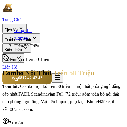
Trang Chủ
Dịch Vụ
Trang chủ
/
Combo
Combo Nội Thất
/
Trên 50 Triệu
Kiến Thức
Tầm giá
Trên 50 Triệu
Dự Án
Liên Hệ
Combo Nội Thất
Trên 50 Triệu
0817.42.42.42
Tóm tắt:
Combo trọn bộ trên 50 triệu — nội thất phòng ngủ đẳng
cấp nhất FADI. Scandinavian Full (72 triệu) gồm toàn bộ nội thất
cho phòng ngủ rộng. Vật liệu import, phụ kiện Blum/Häfele, thiết
kế 100% custom.
7
+ món