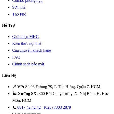
Combo phòng ngủ
Sơn nhà
Thợ Phố
Hỗ Trợ
Giới thiệu MKG
Kiến thức nội thất
Câu chuyện khách hàng
FAQ
Chính sách bảo mật
Liên Hệ
📍
VP:
Số 08 Đường 79, P. Tân Hưng, Quận 7, HCM
🏭
Xưởng SX:
360 Bùi Công Trừng, X. Nhị Bình, H. Hóc
Môn, HCM
📞
0817.42.42.42
-
(028) 7303 2879