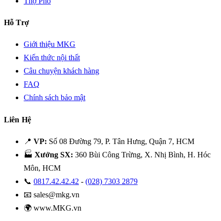
Thợ Phố
Hỗ Trợ
Giới thiệu MKG
Kiến thức nội thất
Câu chuyện khách hàng
FAQ
Chính sách bảo mật
Liên Hệ
📍
VP:
Số 08 Đường 79, P. Tân Hưng, Quận 7, HCM
🏭
Xưởng SX:
360 Bùi Công Trừng, X. Nhị Bình, H. Hóc
Môn, HCM
📞
0817.42.42.42
-
(028) 7303 2879
📧
sales@mkg.vn
🌍
www.MKG.vn