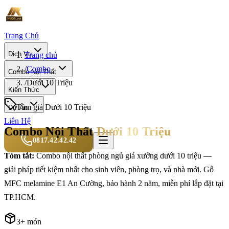
Trang Chủ
Dịch Vụ
Trang chủ
/
Combo
Combo Nội Thất
/
Dưới 10 Triệu
Kiến Thức
Tầm giá
Dưới 10 Triệu
Dự Án
Liên Hệ
Combo Nội Thất
Dưới 10 Triệu
0817.42.42.42
Tóm tắt:
Combo nội thất phòng ngủ giá xưởng dưới 10 triệu —
giải pháp tiết kiệm nhất cho sinh viên, phòng trọ, và nhà mới. Gỗ
MFC melamine E1 An Cường, bảo hành 2 năm, miễn phí lắp đặt tại
TP.HCM.
3
+ món